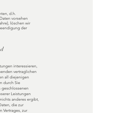
ten, d.h.
 Daten vorsehen
hre), löschen wir
 Beendigung der
nd
tungen interessieren,
henden vertraglichen
n all diejenigen
n durch Sie
ns geschlossenen
nserer Leistungen
nichts anderes ergibt,
aten, die zur
 Vertrages, zur