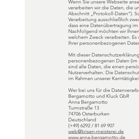
Wenn Sie unsere Webseite anseh
verarbeiten wir die Daten, die 
Abschnitt „Protokoll-Daten“). S
Verarbeitung ausschließlich zwe
dass eine Datenübertragung im I
Nachfolgend möchten wir Ihnen 
welchem Zweck verarbeiten. Es w
Ihrer personenbezogenen Daten 
Mit dieser Datenschutzerklärun
personenbezogenen Daten (im F
sind alle Daten, die einen pers
Nutzerverhalten. Die Datenschu
im Rahmen unserer Kerntätigkeit
Wer bei uns für die Datenverarbe
Bergamotto und Kluck GbR
Anna Bergamotto
Turmstraße 13
74706 Osterburken
Deutschland
(+49) 6292 / 81 69 907
web@krisen-meisterei.de
www.anna-bergamotto.de