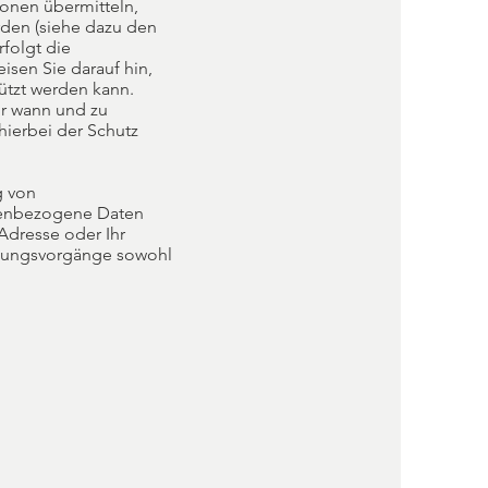
onen übermitteln,
erden (siehe dazu den
rfolgt die
isen Sie darauf hin,
ützt werden kann.
ir wann und zu
hierbei der Schutz
g von
nenbezogene Daten
Adresse oder Ihr
eitungsvorgänge sowohl