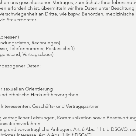
ischen uns geschlossenen Vertrages, zum Schutz Ihrer lebensno
n erforderlich ist, übermitteln wir Ihre Daten unter Beachtung
Verschwiegenheit an Dritte, wie bspw. Behörden, medizinische 
ie Steuerberater.
dressen)
bindungsdaten, Rechnungen)
sse, Telefonnummer, Postanschrift)
genstand, Vertragsdauer)
nbezogener Daten:
 sexuellen Orientierung
 und ethnische Herkunft hervorgehen
 Interessenten, Geschäfts- und Vertragspartner
g vertraglicher Leistungen, Kommunikation sowie Beantwortun
nisationsverfahren
ng und vorvertragliche Anfragen, Art. 6 Abs. 1 lit. b DSGVO, rec
htigtes Interesse, Art. 6 Abs. 1 lit. f DSGVO