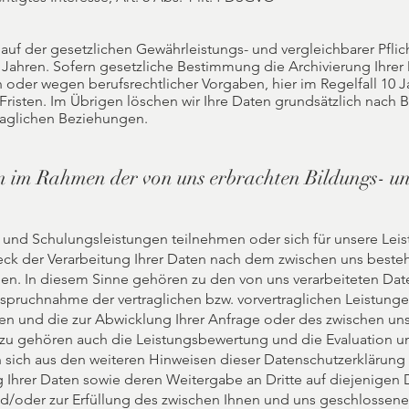
auf der gesetzlichen Gewährleistungs- und vergleichbarer Pflich
 Jahren. Sofern gesetzliche Bestimmung die Archivierung Ihrer
 oder wegen berufsrechtlicher Vorgaben, hier im Regelfall 10 Ja
Fristen. Im Übrigen löschen wir Ihre Daten grundsätzlich nach
raglichen Beziehungen.
n im Rahmen der von uns erbrachten Bildungs- u
 und Schulungsleistungen teilnehmen oder sich für unsere Leis
weck der Verarbeitung Ihrer Daten nach dem zwischen uns beste
en. In diesem Sinne gehören zu den von uns verarbeiteten Date
spruchnahme der vertraglichen bzw. vorvertraglichen Leistunge
den und die zur Abwicklung Ihrer Anfrage oder des zwischen u
rzu gehören auch die Leistungsbewertung und die Evaluation u
 sich aus den weiteren Hinweisen dieser Datenschutzerklärung 
g Ihrer Daten sowie deren Weitergabe an Dritte auf diejenigen D
d/oder zur Erfüllung des zwischen Ihnen und uns geschlossenen