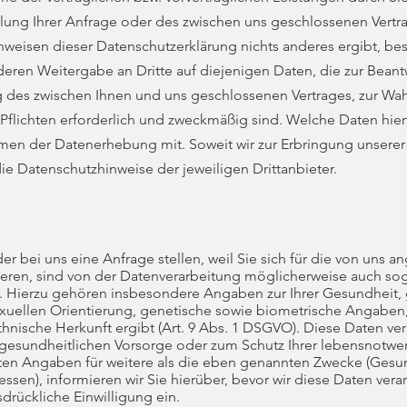
lung Ihrer Anfrage oder des zwischen uns geschlossenen Vertr
nweisen dieser Datenschutzerklärung nichts anderes ergibt, bes
deren Weitergabe an Dritte auf diejenigen Daten, die zur Beant
g des zwischen Ihnen und uns geschlossenen Vertrages, zur Wa
 Pflichten erforderlich und zweckmäßig sind. Welche Daten hierf
hmen der Datenerhebung mit. Soweit wir zur Erbringung unsere
die Datenschutzhinweise der jeweiligen Drittanbieter.
der bei uns eine Anfrage stellen, weil Sie sich für die von uns 
ieren, sind von der Datenverarbeitung möglicherweise auch s
. Hierzu gehören insbesondere Angaben zur Ihrer Gesundheit, 
exuellen Orientierung, genetische sowie biometrische Angaben
thnische Herkunft ergibt (Art. 9 Abs. 1 DSGVO). Diese Daten ver
r gesundheitlichen Vorsorge oder zum Schutz Ihrer lebensnotwe
ten Angaben für weitere als die eben genannten Zwecke (Gesu
sen), informieren wir Sie hierüber, bevor wir diese Daten verar
drückliche Einwilligung ein.