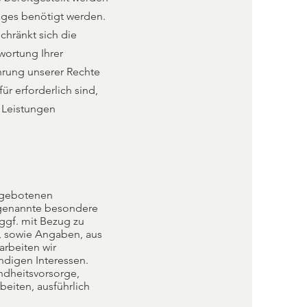
ages benötigt werden.
chränkt sich die
wortung Ihrer
hrung unserer Rechte
ür erforderlich sind,
r Leistungen
angebotenen
ogenannte besondere
ggf. mit Bezug zu
, sowie Angaben, aus
arbeiten wir
ndigen Interessen.
ndheitsvorsorge,
beiten, ausführlich